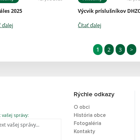
áles 2025
Výcvik príslušníkov DHZ
ť ďalej
Čítať ďalej
1
2
3
>
Rýchle odkazy
O obci
t vašej správy:
História obce
Fotogaléria
Kontakty