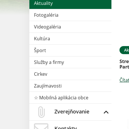
Aktuality
Fotogaléria
Videogaléria
Kultúra
Ak
Šport
Stre
Služby a firmy
Par
Cirkev
Číta
Zaujímavosti
☆ Mobilná aplikácia obce
Zverejňovanie
Kontakty