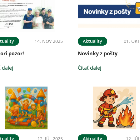
tuality
14. NOV 2025
Aktuality
01. OKT
ori pozor!
Novinky z pošty
ť ďalej
Čítať ďalej
tuality
12. JÚL 2025
Aktuality
12. JÚ