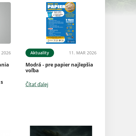
L 2026
Aktuality
11. MAR 2026
ania
Modrá - pre papier najlepšia
voľba
 s
Čítať ďalej