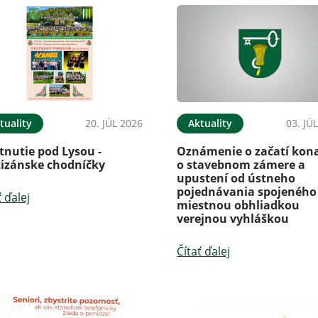
tuality
20. JÚL 2026
Aktuality
03. JÚ
tnutie pod Lysou -
Oznámenie o začatí kon
tizánske chodníčky
o stavebnom zámere a
upustení od ústneho
pojednávania spojeného
ť ďalej
miestnou obhliadkou
verejnou vyhláškou
Čítať ďalej