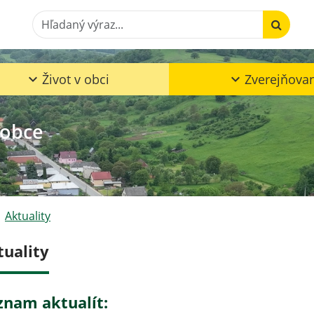
Hľadaný výraz...
Život v obci
Zverejňova
 obce
Aktuality
tuality
znam aktualít: