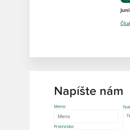
Juni
Číta
Napíšte nám
Meno:
Tex
Priezvisko: