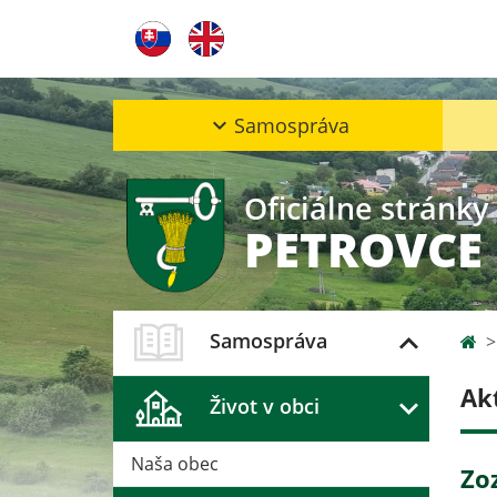
Samospráva
Oficiálne stránky
PETROVCE
Samospráva
Ak
Život v obci
Naša obec
Zo