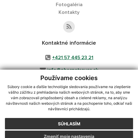
Fotogaléria
Kontakty
Kontaktné informácie
+421 57 445 23 21
info@obecpetrovce.sk
Používame cookies
Súbory cookie a ďalšie technológie sledovania používame na zlepšenie
vášho zážitku z prehliadania našich webových stránok, na to, aby sme
využite možnosť získavania aktuálnych informácií s využitím RSS
,
vám zobrazovali prispôsobený obsah a cielené reklamy, na analýzu
CMS systém (redakčný) systém ECHELON 2,
Mapa stránok
,
web portál
,
návštevnosti našich webových stránok a na pochopenie toho, odkiaľ naši
návštevníci prichádzajú.
webhosting
,
webex.digital, s.r.o.
,
domény
,
registrácia domény
,
spoločnosť webex.digital, s.r.o.
,
technický prevádzkovateľ
SÚHLASÍM
Posledná aktualizácia:
07.08.2026
Zmeniť moje nastavenia