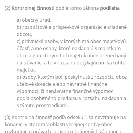
(2)
Kontrolnej činnosti
podľa tohto zákona
podlieha
a) obecný úrad,
b) rozpočtové a príspevkové organizácie zriadené
obcou,
c) právnické osoby, v ktorých má obec majetkovú
účasť, a iné osoby, ktoré nakladajú s majetkom
obce alebo ktorým bol majetok obce prenechaný
na užívanie, a to v rozsahu dotýkajúcom sa tohto
majetku,
d) osoby, ktorým boli poskytnuté z rozpočtu obce
účelové dotácie alebo návratné finančné
výpomoci, či nenávratné finančné výpomoci
podľa osobitného predpisu v rozsahu nakladania
s týmito prostriedkami.
(3) Kontrolná činnosť podľa odseku 1 sa nevzťahuje na
konanie, v ktorom v oblasti verejnej správy obec
rozhoduje o právach, právom chránených záujmoch