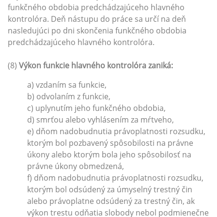
funkčného obdobia predchádzajúceho hlavného
kontrolóra. Deň nástupu do práce sa určí na deň
nasledujúci po dni skončenia funkčného obdobia
predchádzajúceho hlavného kontrolóra.
(8)
Výkon funkcie hlavného kontrolóra zaniká:
a) vzdaním sa funkcie,
b) odvolaním z funkcie,
c) uplynutím jeho funkčného obdobia,
d) smrťou alebo vyhlásením za mŕtveho,
e) dňom nadobudnutia právoplatnosti rozsudku,
ktorým bol pozbavený spôsobilosti na právne
úkony alebo ktorým bola jeho spôsobilosť na
právne úkony obmedzená,
f) dňom nadobudnutia právoplatnosti rozsudku,
ktorým bol odsúdený za úmyselný trestný čin
alebo právoplatne odsúdený za trestný čin, ak
výkon trestu odňatia slobody nebol podmienečne