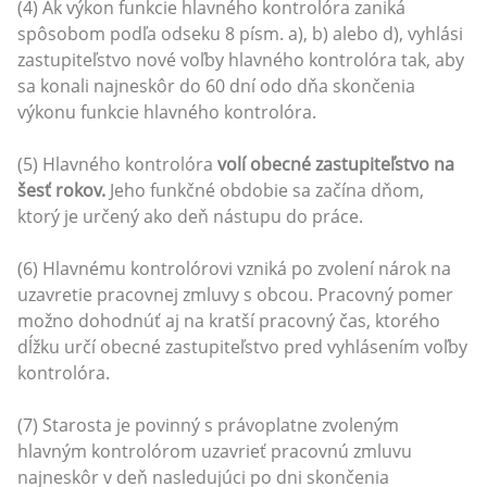
(4) Ak výkon funkcie hlavného kontrolóra zaniká
spôsobom podľa odseku 8 písm. a), b) alebo d), vyhlási
zastupiteľstvo nové voľby hlavného kontrolóra tak, aby
sa konali najneskôr do 60 dní odo dňa skončenia
výkonu funkcie hlavného kontrolóra.
(5) Hlavného kontrolóra
volí obecné zastupiteľstvo na
šesť rokov.
Jeho funkčné obdobie sa začína dňom,
ktorý je určený ako deň nástupu do práce.
(6) Hlavnému kontrolórovi vzniká po zvolení nárok na
uzavretie pracovnej zmluvy s obcou. Pracovný pomer
možno dohodnúť aj na kratší pracovný čas, ktorého
dĺžku určí obecné zastupiteľstvo pred vyhlásením voľby
kontrolóra.
(7) Starosta je povinný s právoplatne zvoleným
hlavným kontrolórom uzavrieť pracovnú zmluvu
najneskôr v deň nasledujúci po dni skončenia