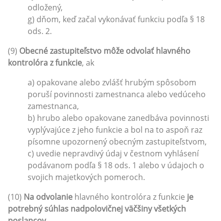
odložený,
g) dňom, keď začal vykonávať funkciu podľa § 18
ods. 2.
(9)
Obecné zastupiteľstvo môže odvolať hlavného
kontrolóra z funkcie
, ak
a) opakovane alebo zvlášť hrubým spôsobom
poruší povinnosti zamestnanca alebo vedúceho
zamestnanca,
b) hrubo alebo opakovane zanedbáva povinnosti
vyplývajúce z jeho funkcie a bol na to aspoň raz
písomne upozornený obecným zastupiteľstvom,
c) uvedie nepravdivý údaj v čestnom vyhlásení
podávanom podľa § 18 ods. 1 alebo v údajoch o
svojich majetkových pomeroch.
(10)
Na odvolanie
hlavného kontrolóra z funkcie
je
potrebný súhlas nadpolovičnej väčšiny všetkých
poslancov.