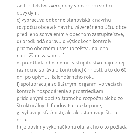
zastupiteľstve zverejnený spôsobom v obci
obvyklým,
c) vypracúva odborné stanoviská k návrhu
rozpočtu obce a k návrhu záverečného účtu obce
pred jeho schválením v obecnom zastupiteľstve,
d) predkladá správu o výsledkoch kontroly
priamo obecnému zastupiteľstvu na jeho
najbližšom zasadnutí,
e) predkladá obecnému zastupiteľstvu najmenej
raz ročne správu o kontrolnej činnosti, a to do 60
dní po uplynutí kalendárneho roku,
f) spolupracuje so štátnymi orgánmi vo veciach
kontroly hospodárenia s prostriedkami
pridelenými obci zo štátneho rozpočtu alebo zo
štrukturálnych fondov Európskej únie,
g) vybavuje sťažnosti, ak tak ustanovuje štatút
obce,
h) je povinný vykonať kontrolu, ak ho o to požiada