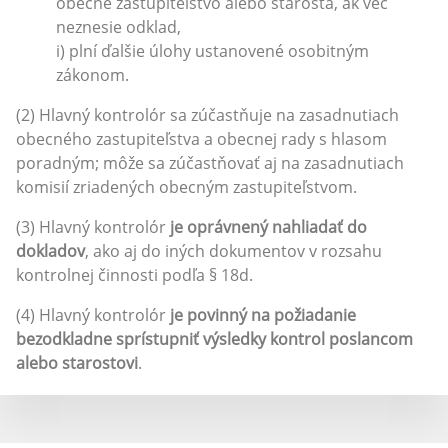
obecné zastupiteľstvo alebo starosta, ak vec
neznesie odklad,
i) plní ďalšie úlohy ustanovené osobitným
zákonom.
(2) Hlavný kontrolór sa zúčastňuje na zasadnutiach
obecného zastupiteľstva a obecnej rady s hlasom
poradným; môže sa zúčastňovať aj na zasadnutiach
komisií zriadených obecným zastupiteľstvom.
(3) Hlavný kontrolór
je oprávnený nahliadať do
dokladov
, ako aj do iných dokumentov v rozsahu
kontrolnej činnosti podľa § 18d.
(4) Hlavný kontrolór
je povinný na požiadanie
bezodkladne sprístupniť výsledky kontrol poslancom
alebo starostovi
.