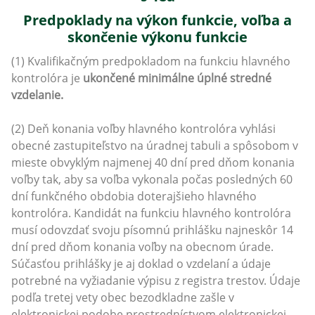
Predpoklady na výkon funkcie, voľba a
skončenie výkonu funkcie
(1) Kvalifikačným predpokladom na funkciu hlavného
kontrolóra je
ukončené minimálne úplné stredné
vzdelanie.
(2) Deň konania voľby hlavného kontrolóra vyhlási
obecné zastupiteľstvo na úradnej tabuli a spôsobom v
mieste obvyklým najmenej 40 dní pred dňom konania
voľby tak, aby sa voľba vykonala počas posledných 60
dní funkčného obdobia doterajšieho hlavného
kontrolóra. Kandidát na funkciu hlavného kontrolóra
musí odovzdať svoju písomnú prihlášku najneskôr 14
dní pred dňom konania voľby na obecnom úrade.
Súčasťou prihlášky je aj doklad o vzdelaní a údaje
potrebné na vyžiadanie výpisu z registra trestov. Údaje
podľa tretej vety obec bezodkladne zašle v
elektronickej podobe prostredníctvom elektronickej