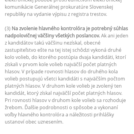
komunikácie Generálnej prokuratúre Slovenskej
republiky na vydanie výpisu z registra trestov.
(3)
Na zvolenie hlavného kontrolóra je potrebný súhlas
nadpolovičnej väčšiny všetkých poslancov.
Ak ani jeden
z kandidátov takú väčšinu nezískal, obecné
zastupiteľstvo ešte na tej istej schôdzi vykoná druhé
kolo volieb, do ktorého postúpia dvaja kandidáti, ktorí
získali v prvom kole volieb najväčší počet platných
hlasov. V prípade rovnosti hlasov do druhého kola
volieb postupujú všetci kandidáti s najväčším počtom
platných hlasov. V druhom kole volieb je zvolený ten
kandidát, ktorý získal najväčší počet platných hlasov.
Pri rovnosti hlasov v druhom kole volieb sa rozhoduje
žrebom. Ďalšie podrobnosti o spôsobe a vykonaní
voľby hlavného kontrolóra a náležitosti prihlášky
ustanoví obec uznesením.