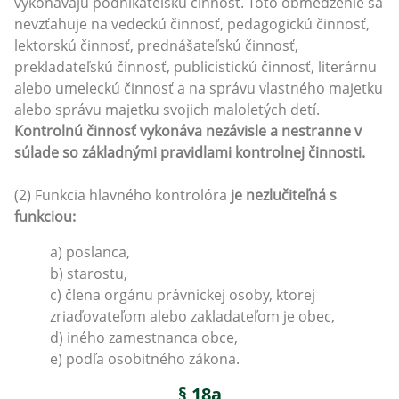
vykonávajú podnikateľskú činnosť. Toto obmedzenie sa
nevzťahuje na vedeckú činnosť, pedagogickú činnosť,
lektorskú činnosť, prednášateľskú činnosť,
prekladateľskú činnosť, publicistickú činnosť, literárnu
alebo umeleckú činnosť a na správu vlastného majetku
alebo správu majetku svojich maloletých detí.
Kontrolnú činnosť vykonáva nezávisle a nestranne v
súlade so základnými pravidlami kontrolnej činnosti.
(2) Funkcia hlavného kontrolóra
je nezlučiteľná s
funkciou:
a) poslanca,
b) starostu,
c) člena orgánu právnickej osoby, ktorej
zriaďovateľom alebo zakladateľom je obec,
d) iného zamestnanca obce,
e) podľa osobitného zákona.
§ 18a