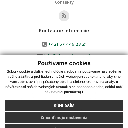
Kontakty
Kontaktné informácie
+421 57 445 23 21
info@obecpetrovce.sk
Používame cookies
Súbory cookie a ďalšie technológie sledovania používame na zlepšenie
vášho zážitku z prehliadania našich webových stránok, na to, aby sme
využite možnosť získavania aktuálnych informácií s využitím RSS
,
vám zobrazovali prispôsobený obsah a cielené reklamy, na analýzu
CMS systém (redakčný) systém ECHELON 2,
Mapa stránok
,
web portál
,
návštevnosti našich webových stránok a na pochopenie toho, odkiaľ naši
návštevníci prichádzajú.
webhosting
,
webex.digital, s.r.o.
,
domény
,
registrácia domény
,
spoločnosť webex.digital, s.r.o.
,
technický prevádzkovateľ
SÚHLASÍM
Posledná aktualizácia:
04.08.2026
Zmeniť moje nastavenia
Vytlačiť stránku
|
Vyhlásenie o prístupnosti
Autorské práva
|
Cookies