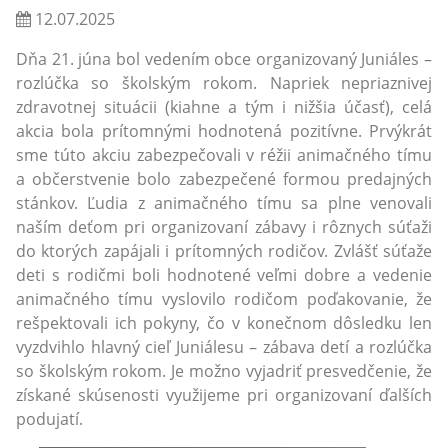
12.07.2025
Dňa 21. júna bol vedením obce organizovaný Juniáles –
rozlúčka so školským rokom. Napriek nepriaznivej
zdravotnej situácii (kiahne a tým i nižšia účasť), celá
akcia bola prítomnými hodnotená pozitívne. Prvýkrát
sme túto akciu zabezpečovali v réžii animačného tímu
a občerstvenie bolo zabezpečené formou predajných
stánkov. Ľudia z animačného tímu sa plne venovali
naším deťom pri organizovaní zábavy i rôznych súťaži
do ktorých zapájali i prítomných rodičov. Zvlášť súťaže
deti s rodičmi boli hodnotené veľmi dobre a vedenie
animačného tímu vyslovilo rodičom poďakovanie, že
rešpektovali ich pokyny, čo v konečnom dôsledku len
vyzdvihlo hlavný cieľ Juniálesu – zábava detí a rozlúčka
so školským rokom. Je možno vyjadriť presvedčenie, že
získané skúsenosti využijeme pri organizovaní ďalších
podujatí.