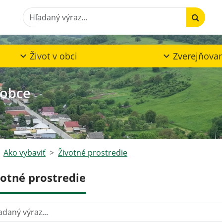
Hľadaný výraz...
Život v obci
Zverejňova
 obce
Ako vybaviť
Životné prostredie
votné prostredie
aný výraz...