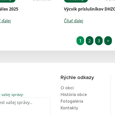
áles 2025
Výcvik príslušníkov DHZ
ť ďalej
Čítať ďalej
1
2
3
>
Rýchle odkazy
O obci
t vašej správy:
História obce
Fotogaléria
Kontakty