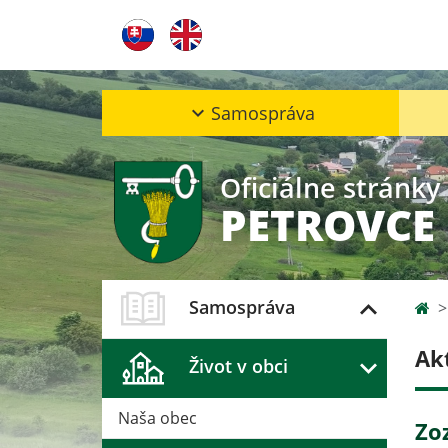
Samospráva
Oficiálne stránky
PETROVCE
Samospráva
Ak
Život v obci
Naša obec
Zo