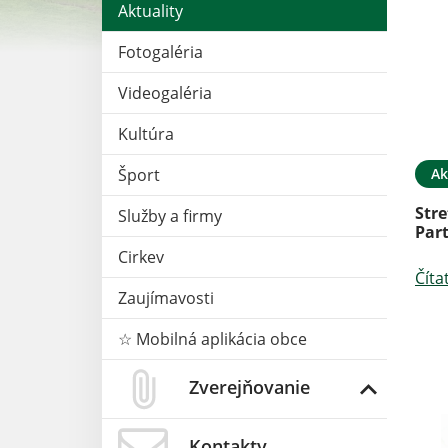
Aktuality
Fotogaléria
Videogaléria
Kultúra
Ak
Šport
Stre
Služby a firmy
Par
Cirkev
Číta
Zaujímavosti
☆ Mobilná aplikácia obce
Zverejňovanie
Kontakty