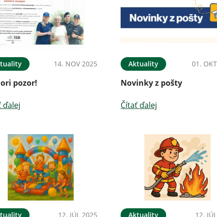
tuality
14. NOV 2025
Aktuality
01. OKT
ori pozor!
Novinky z pošty
ť ďalej
Čítať ďalej
tuality
12. JÚL 2025
Aktuality
12. JÚ