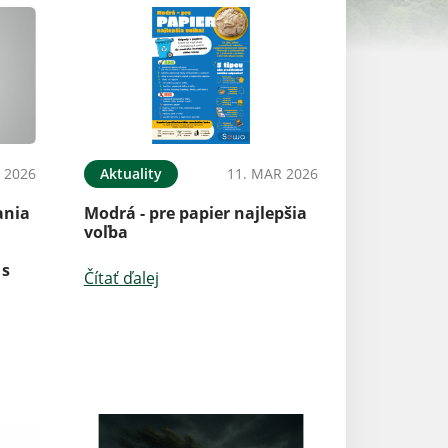
L 2026
Aktuality
11. MAR 2026
ania
Modrá - pre papier najlepšia
voľba
 s
Čítať ďalej