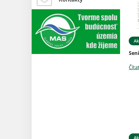
Ak
Seni
Číta
Ak