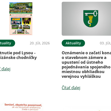
tuality
20. JÚL 2026
Aktuality
03. JÚ
tnutie pod Lysou -
Oznámenie o začatí kon
tizánske chodníčky
o stavebnom zámere a
upustení od ústneho
pojednávania spojeného
ť ďalej
miestnou obhliadkou
verejnou vyhláškou
Čítať ďalej