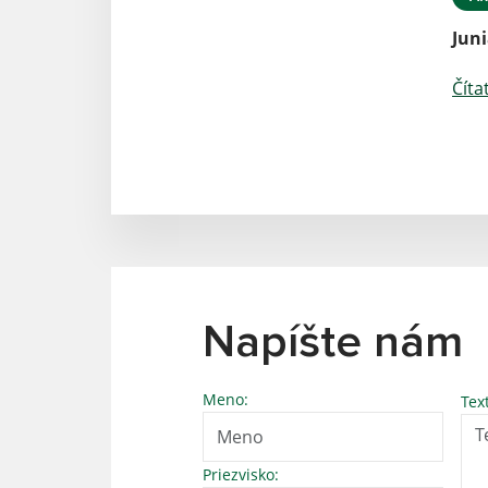
Juni
Číta
Napíšte nám
Meno:
Tex
Priezvisko: