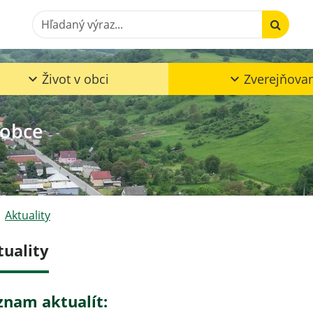
Hľadaný výraz...
Život v obci
Zverejňova
 obce
Aktuality
tuality
znam aktualít: